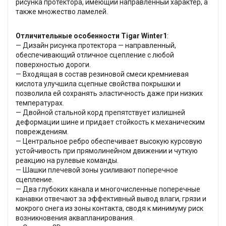
рисунка протектора, имеющий направленный характер, а
также множество ламелей.
Отличительные особенности Tigar Winter1
:
— Дизайн рисунка протектора — направленный,
обеспечивающий отличное сцепление с любой
поверхностью дороги.
— Входящая в состав резиновой смеси кремниевая
кислота улучшила сцепные свойства покрышки и
позволила ей сохранять эластичность даже при низких
температурах.
— Двойной стальной корд препятствует излишней
деформации шине и придает стойкость к механическим
повреждениям.
— Центральное ребро обеспечивает высокую курсовую
устойчивость при прямолинейном движении и чуткую
реакцию на рулевые команды.
— Шашки плечевой зоны усиливают поперечное
сцепление.
— Два глубоких канала и многочисленные поперечные
канавки отвечают за эффективный вывод влаги, грязи и
мокрого снега из зоны контакта, сводя к минимуму риск
возникновения аквапланирования.