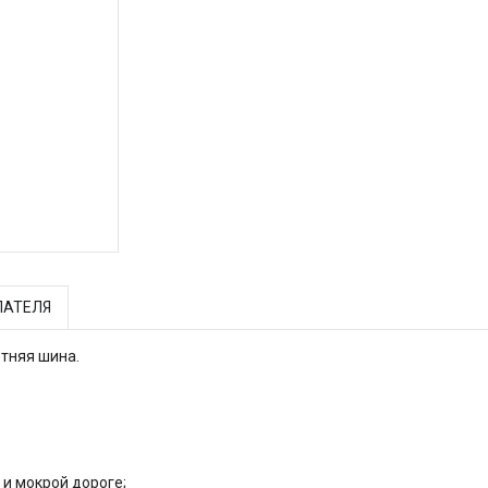
ПАТЕЛЯ
етняя шина.
 и мокрой дороге;