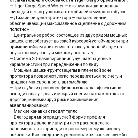
Отличительные особенности Tigar Cargo Speed Winter
:
— Tigar Cargo Speed Winter — это зимняя шипованная
шина для легкогрузовых автомобилей и микроавтобусов.
— Дизайн рисунка протектора — направленный,
обеспечивающий максимальное сцепление с дорожным
полотном
— Центральное ребро, состоящее из двух рядом мощных
шашек, способствует высокой курсовой устойчивости при
прямолинейном движении, а также уверенной езде по
неукатанному снегу и мокрому асфальту.
— Система 2D-ламелирования улучшает сцепные
характеристики при передвижении по льду.
— Мощные шашки-грунтозацепы в плечевой зоне
протектора позволяют легко передвигаться по снегу и
придают маневренность автомобилю.
— Три глубоких разнопрофильных канала эффективно
выводит влагу, грязь и мокрый снег из пятна контакта с
дорогой, минимизируя риск возникновения
аквапланирования.
— Мелкие канавки отводят тепло.
— Благодаря многорадиусной форме профиля
протектора давление внутри него распределено
равномерно, что приводит к равномерному же износу
покрышки. Как следствие, увеличивается срок ее службы.