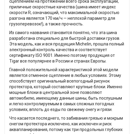
сцеплением на протяжении всего срока эксплуатации,
приличные скоростные качества (шина имеет индекс
скорости R, означающий, что максимальной скоростью
разгона является 170 км/ч — неплохой параметр для
грузоперевозок!), а также прочность.
Из самого названия становится понятно, что эта шина
разработана специально для быстрой доставки грузов.
Эта модель, как и вся продукция Michelin, прошла полный
электронный контроль качества и соответствует
сертификату ISO 9001. Именно поэтому продукция от
Tigar все популярнее в России и странах Европы.
Главной положительной характеристикой этой модели
является отменное сцепление в любых условиях. Этому
способствует оригинальный всепогодный рисунок
протектора, который составляют крупные блоки. Именно
мощные блоки в центральной зоне позволяют
автомобилю, имеющему данные шины, быть послушным
и легко контролируемым в самых сложных погодных
условиях, вплоть до езды по свежему снегу и грязи.
Что касается последнего, то забивания грязью и мокрым
снегом протектора исключено, как исключен и риск
аквапланирования, потому как три продольных глубоких