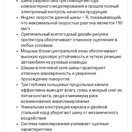
Шина разработана при помощи метода
компьютерного моделирования и прошла полный
электронный контроль качества продукции
Индекс скорости данной шины — R, показывающий,
что максимальной скоростью разгона является 190
км/ч
Оригинальный всепогодный дизайн рисунка
протектора обеспечивает отменное сцепление в
любых условиях
Мощные блоки центральной зоны обеспечивают
высокую курсовую устойчивость и чуткую реакцию
автомобиля на рулевые команды
Шашки в плечевой зоне шины гарантируют
отличную маневренность и уверенное
прохождение поворотов
Три глубоких кольцевых продольных канала
эффективно выводят влагу, грязь и мокрый снег из
пятна контакта, сводя к минимуму риск
возникновения аквапланирования
Уникальная конструкция каркаса и двойной
стальной корд уберегают шину от механического
воздействия
Система ламелирования усиливает сцепные
характеристики