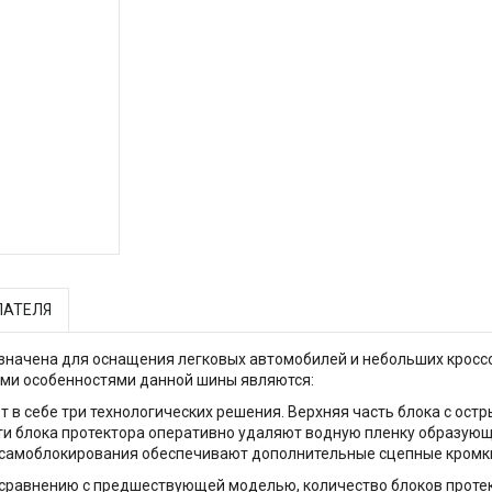
ПАТЕЛЯ
азначена для оснащения легковых автомобилей и небольших кроссо
ыми особенностями данной шины являются:
т в себе три технологических решения. Верхняя часть блока с о
ти блока протектора оперативно удаляют водную пленку образую
самоблокирования обеспечивают дополнительные сцепные кромки 
сравнению с предшествующей моделью, количество блоков протект